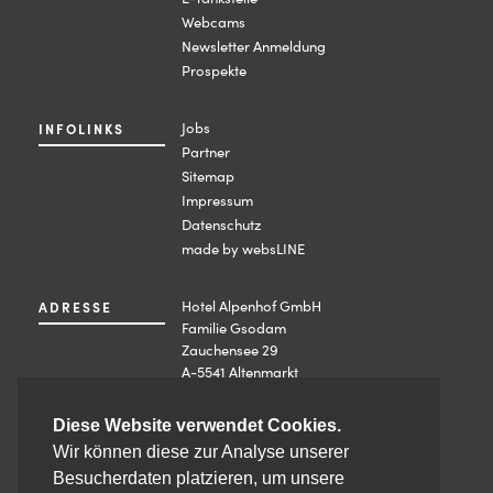
Webcams
Newsletter Anmeldung
Prospekte
Jobs
INFOLINKS
Partner
Sitemap
Impressum
Datenschutz
made by websLINE
Hotel Alpenhof GmbH
ADRESSE
Familie Gsodam
Zauchensee 29
A-5541 Altenmarkt
+43 6452 4014
Diese Website verwendet Cookies.
KONTAKT
info@alpenhof.net
Wir können diese zur Analyse unserer
HolidayCheck
Besucherdaten platzieren, um unsere