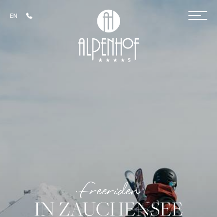
EN
+43 6452 4014
Hotel
Zimmer & Preise
Familien
Wellness
Kulinarik
Sommer
Freeriden
IN ZAUCHENSEE
Winter