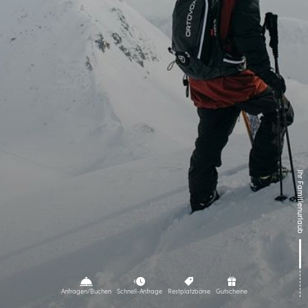
Das Skigebiet
Ski & Boarden
Freeriden & Skitouren
Winteraktivitäten
Veranstaltungen
Anreise
Kontakt
Prospekte
Webcams
Newsletter
Jobs
Ihr Familienurlaub
Anfragen/Buchen
Schnell-Anfrage
Restplatzbörse
Gutscheine